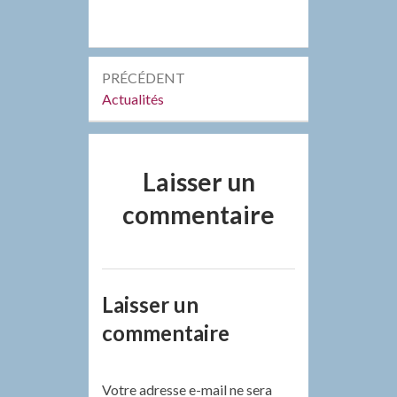
Navigation
PRÉCÉDENT
de
Précédent :
Actualités
l’article
Laisser un
commentaire
Laisser un
commentaire
Votre adresse e-mail ne sera