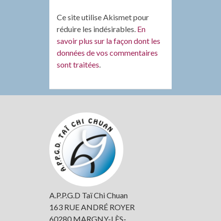
Ce site utilise Akismet pour
réduire les indésirables.
En
savoir plus sur la façon dont les
données de vos commentaires
sont traitées
.
Colonne
latérale
subsidiaire
A.P.P.G.D Taï Chi Chuan
163 RUE ANDRÉ ROYER
60280 MARGNY-LÈS-