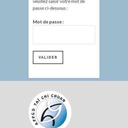
veuillez saisir votre mot de
passe ci-dessous :
Mot de passe :
Colonne
latérale
subsidiaire