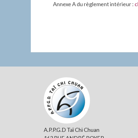
Annexe A du règlement intérieur :
c
Colonne
latérale
subsidiaire
A.P.P.G.D Taï Chi Chuan
163 RUE ANDRÉ ROYER