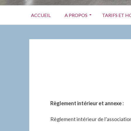
Menu
ACCUEIL
A PROPOS
TARIFS ET H
principal
FIL
D'ARIANE
Règlement intérieur et annexe :
Règlement intérieur de l’associatio