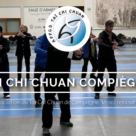
I CHI CHUAN COMPIÈ
sociation du Taï Chi Chuan de Compiègne. Venez rejoindr