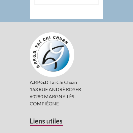
Colonne
latérale
subsidiaire
A.P.P.G.D Taï Chi Chuan
163 RUE ANDRÉ ROYER
60280 MARGNY-LÈS-
COMPIÈGNE
Liens utiles