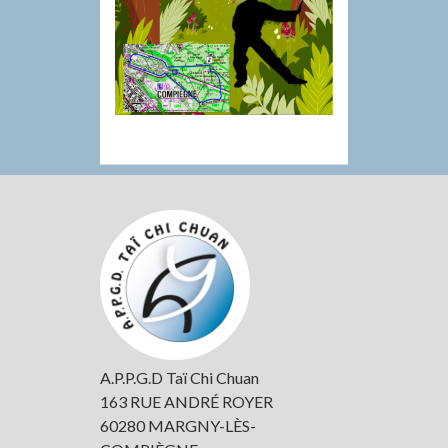
Colonne
latérale
subsidiaire
A.P.P.G.D Taï Chi Chuan
163 RUE ANDRÉ ROYER
60280 MARGNY-LÈS-